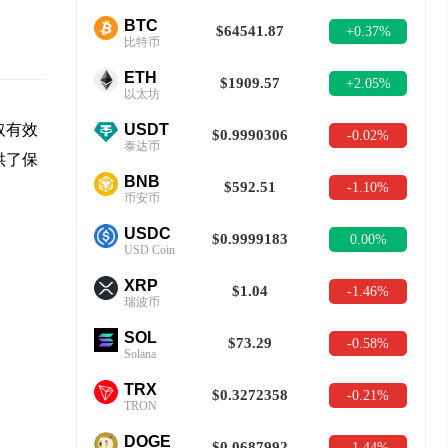
BTC
$64541.87
+0.37%
比特币
ETH
$1909.57
+2.05%
以太坊
取有效
USDT
$0.9990306
-0.02%
泰达币
供了保
BNB
$592.51
-1.10%
币安币
USDC
$0.9999183
0.00%
USD Coin
XRP
$1.04
-1.46%
瑞波币
SOL
$73.29
-0.58%
Solana
TRX
$0.3272358
-0.21%
TRON
DOGE
$0.0687992
-1.44%