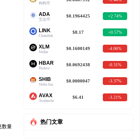
狗狗币
ADA
$0.1964425
+2.74%
艾达币
LINK
$8.17
+0.57%
Chainlink
XLM
$0.1600149
-4.06%
Stellar
HBAR
$0.0692438
-0.31%
Hedera
SHIB
$0.0000047
-3.37%
Shiba Inu
AVAX
$6.41
-3.21%
Avalanche
热门文章
息数量